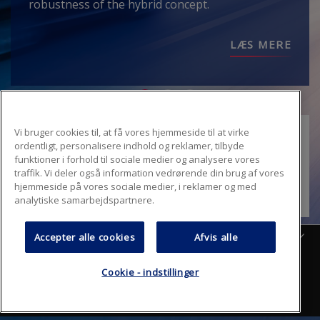
robustness of the hybrid concept.
LÆS MERE
Vi bruger cookies til, at få vores hjemmeside til at virke
ordentligt, personalisere indhold og reklamer, tilbyde
funktioner i forhold til sociale medier og analysere vores
traffik. Vi deler også information vedrørende din brug af vores
Log ind
hjemmeside på vores sociale medier, i reklamer og med
analytiske samarbejdspartnere.
Danish
Accepter alle cookies
Afvis alle
Ofte stillede spørgsmål
Sitemap
Cookie - indstillinger
Footer
Beskyttelse af personlige oplysninger
Anvendelsesvilkår