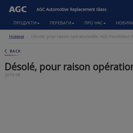
AGC Automotive Replacement Glass
Main
ПРОДУКТИ
ПЕРЕВАГИ
ПРО НАС
НОВИН
navigation
Перейти
Новини
Désolé, pour raison opérationnelle, AGC/NordGlass F
до
основного
вмісту
BACK
Désolé, pour raison opératio
2019-08