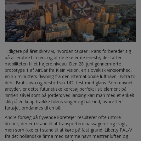
Tidligere på året skrev vi, hvordan taxaer i Paris forbereder sig
på at erobre himlen, og at de ikke er de eneste, der løfter
mobiliteten til et højere niveau. Den 28. juni gennemførte
prototype 1 af AirCar fra Klein Vision, en slovakisk virksomhed,
en 35-minutters flyvning fra den internationale lufthavn i Nitra til
den i Bratislava og bestod sin 142. test med glans. Som navnet
antyder, er dette futuristiske køretøj perfekt i sit element på
himlen såvel som på jorden: ved landing kan man med et enkelt
klik på en knap trække bilens vinger og hale ind, hvorefter
fartøjet omdannes til en bil.
Andre forsøg på flyvende køretøjer resulterer ofte i store
droner, der er i stand til at transportere passagerer og fragt,
men som ikke er i stand til at køre på fast grund. Liberty PAL-V
fra det hollandske firma med samme navn mestrer luften og