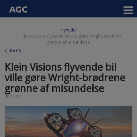
Main
navigation
Gå
Nyheder
til
Klein Visions flyvende bil ville gøre Wright-brødrene
hovedindhold
grønne af misundelse
BACK
Klein Visions flyvende bil
ville gøre Wright-brødrene
grønne af misundelse
2021-07