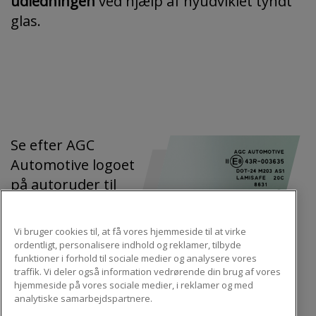
udledningen
ved hjælp af nyudviklet tyndt
glas.
Se efter AGC
Automotive logoet
på autoruder til
udskiftning. Det er
garantien for ægte
Vi bruger cookies til, at få vores hjemmeside til at virke
kvalitet
, trafik- og
ordentligt, personalisere indhold og reklamer, tilbyde
funktioner i forhold til sociale medier og analysere vores
produktsikkerhed,
traffik. Vi deler også information vedrørende din brug af vores
akkurat som bilens originalruder.
hjemmeside på vores sociale medier, i reklamer og med
analytiske samarbejdspartnere.