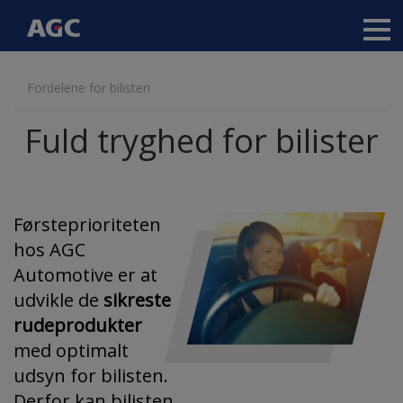
Main
navigation
Gå
Fordelene for bilisten
til
hovedindhold
Fuld tryghed for bilister
Førsteprioriteten
hos AGC
Automotive er at
udvikle de
sikreste
rudeprodukter
med optimalt
udsyn for bilisten.
Derfor kan bilisten