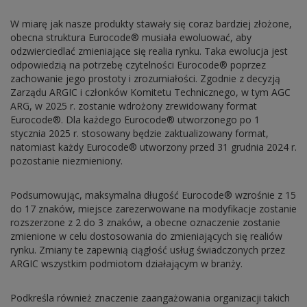
W miarę jak nasze produkty stawały się coraz bardziej złożone,
obecna struktura Eurocode® musiała ewoluować, aby
odzwierciedlać zmieniające się realia rynku. Taka ewolucja jest
odpowiedzią na potrzebę czytelności Eurocode® poprzez
zachowanie jego prostoty i zrozumiałości. Zgodnie z decyzją
Zarządu ARGIC i członków Komitetu Technicznego, w tym AGC
ARG, w 2025 r. zostanie wdrożony zrewidowany format
Eurocode®. Dla każdego Eurocode® utworzonego po 1
stycznia 2025 r. stosowany będzie zaktualizowany format,
natomiast każdy Eurocode® utworzony przed 31 grudnia 2024 r.
pozostanie niezmieniony.
Podsumowując, maksymalna długość Eurocode® wzrośnie z 15
do 17 znaków, miejsce zarezerwowane na modyfikacje zostanie
rozszerzone z 2 do 3 znaków, a obecne oznaczenie zostanie
zmienione w celu dostosowania do zmieniających się realiów
rynku. Zmiany te zapewnią ciągłość usług świadczonych przez
ARGIC wszystkim podmiotom działającym w branży.
Podkreśla również znaczenie zaangażowania organizacji takich