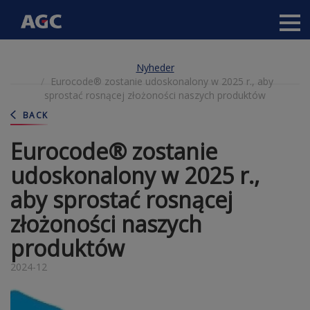
Main
navigation
Gå
Nyheder
til
Eurocode® zostanie udoskonalony w 2025 r., aby
hovedindhold
sprostać rosnącej złożoności naszych produktów
BACK
Eurocode® zostanie
udoskonalony w 2025 r.,
aby sprostać rosnącej
złożoności naszych
produktów
2024-12