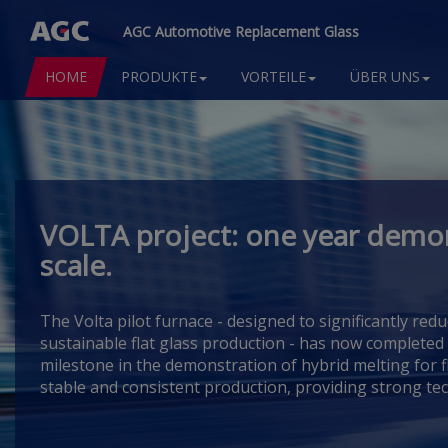
AGC Automotive Replacement Glass
Main
HOME
PRODUKTE
VORTEILE
ÜBER UNS
navigation
Direkt
zum
Inhalt
VOLTA project: one year demons
scale.
The Volta pilot furnace -
designed to significantly red
sustainable flat glass production -
has now completed o
milestone in the demonstration of hybrid melting for fla
stable and consistent production, providing strong tec