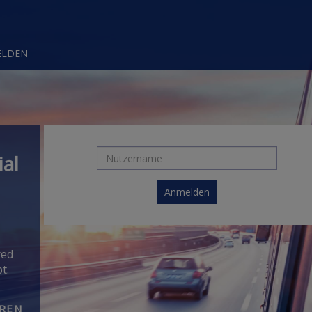
ELDEN
ial
Anmelden
red
pt.
REN