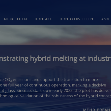
NEUIGKEITEN
KONTAKT
KONTO ERSTELLEN
ANM
trating hybrid melting at industr
uce CO₂ emissions and support the transition to more
ne full year of continuous operation, marking a decisive
t glass. Since its start-up in early 2025, the pilot has delive
hnological validation of the robustness of the hybrid conce
MEHR ERFAH