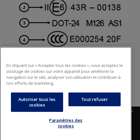
1.Fabricant de verre
2.Conforme à la norme européenne + pays
En cliquant sur « Accepter tous les cookies », vous acceptez le
donnant l’autorisation
stockage de cookies sur votre appareil pour améliorer la
navigation sur le site, analyser son utilisation et contribuer à
3.Conforme à la norme américaine
nos efforts de marketing.
4.CCC : conforme à la norme chinoise
Autoriser tous les
Tout refuser
cookies
Français
Paramètres des
FAQ
Plan du site
Politique de confidentialité
cookies
Footer
Termes et conditions