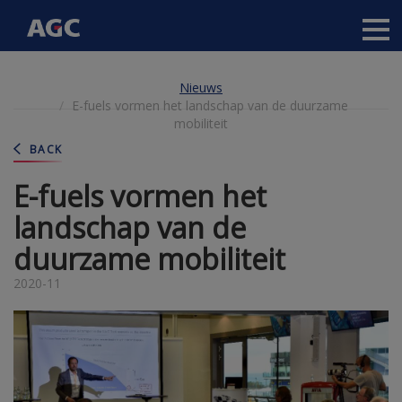
Main
navigation
Overslaan
Nieuws
en
E-fuels vormen het landschap van de duurzame
naar
mobiliteit
de
inhoud
BACK
gaan
E-fuels vormen het
landschap van de
duurzame mobiliteit
2020-11