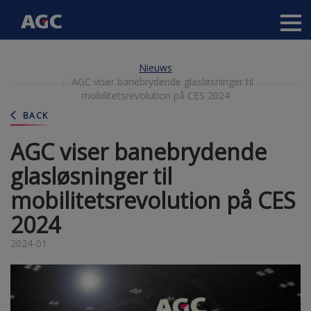
Main
navigation
Overslaan
Nieuws
en
AGC viser banebrydende glasløsninger til
naar
mobilitetsrevolution på CES 2024
de
inhoud
BACK
gaan
AGC viser banebrydende
glasløsninger til
mobilitetsrevolution på CES
2024
2024-01