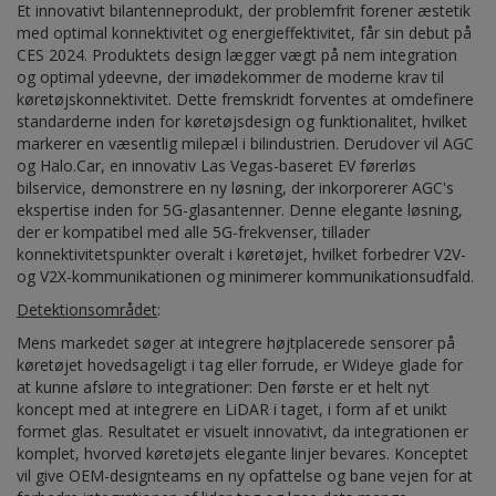
Et innovativt bilantenneprodukt, der problemfrit forener æstetik
med optimal konnektivitet og energieffektivitet, får sin debut på
CES 2024. Produktets design lægger vægt på nem integration
og optimal ydeevne, der imødekommer de moderne krav til
køretøjskonnektivitet. Dette fremskridt forventes at omdefinere
standarderne inden for køretøjsdesign og funktionalitet, hvilket
markerer en væsentlig milepæl i bilindustrien. Derudover vil AGC
og Halo.Car, en innovativ Las Vegas-baseret EV førerløs
bilservice, demonstrere en ny løsning, der inkorporerer AGC's
ekspertise inden for 5G-glasantenner. Denne elegante løsning,
der er kompatibel med alle 5G-frekvenser, tillader
konnektivitetspunkter overalt i køretøjet, hvilket forbedrer V2V-
og V2X-kommunikationen og minimerer kommunikationsudfald.
Detektionsområdet
:
Mens markedet søger at integrere højtplacerede sensorer på
køretøjet hovedsageligt i tag eller forrude, er Wideye glade for
at kunne afsløre to integrationer: Den første er et helt nyt
koncept med at integrere en LiDAR i taget, i form af et unikt
formet glas. Resultatet er visuelt innovativt, da integrationen er
komplet, hvorved køretøjets elegante linjer bevares. Konceptet
vil give OEM-designteams en ny opfattelse og bane vejen for at