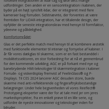
forbedre integrationen af lidar-tag og løse dets mange
udfordringer. Den anden er en sensorintegration i kabinen, der
byder på en højt synsfelt-lidar, der er integreret med flere
kameraer bag forruden. Sidstnævnte, der forventes at være
fremtiden for LiDAR-integration, har et tiltalende design, der
opfylder de seneste integrationskrav med hensyn til formfaktor,
ydeevne og pålidelighed.
Komfortområdet
:
Glas er det perfekte match med hensyn til at kombinere æstetik
med funktionelle elementer til interiør og fornyelse af kabiner. I
år får vores dækglas til skærme, som er en fast bestanddel i
mobilitetssektoren, en stor forbedring for at nå et gennembrud
for den kommende udvikling. AGC er på forkant med nye og
banebrydende HMI-teknologier til skærmintegration i kabiner:
Forrude- og viskerdisplay fremvist af FeelInGlass® og P-
Displays. Til CES 2024 lancerer AGC desuden store, buede
skærme med anti-reflekterende og fingeraftryksbestandige
belægninger. Under hele begivenheden vil vores Reeflect®
Prototyping-eksperter være der for at tale med jer om jeres
markedsprojekter, fra en enkelt prøve til en lille serie, og
udfordre de nyeste innovationer og teknologier inden for
bilruder.