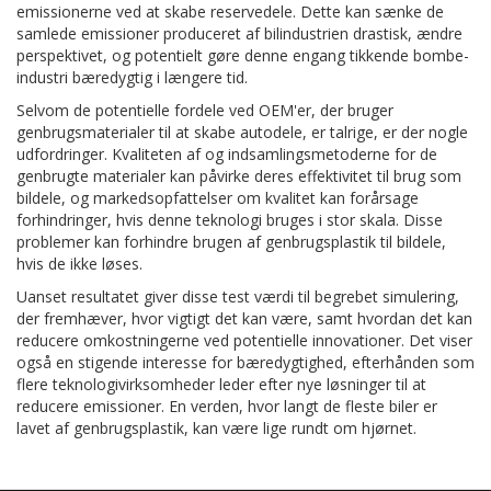
emissionerne ved at skabe reservedele. Dette kan sænke de
samlede emissioner produceret af bilindustrien drastisk, ændre
perspektivet, og potentielt gøre denne engang tikkende bombe-
industri bæredygtig i længere tid.
Selvom de potentielle fordele ved OEM'er, der bruger
genbrugsmaterialer til at skabe autodele, er talrige, er der nogle
udfordringer. Kvaliteten af og indsamlingsmetoderne for de
genbrugte materialer kan påvirke deres effektivitet til brug som
bildele, og markedsopfattelser om kvalitet kan forårsage
forhindringer, hvis denne teknologi bruges i stor skala. Disse
problemer kan forhindre brugen af genbrugsplastik til bildele,
hvis de ikke løses.
Uanset resultatet giver disse test værdi til begrebet simulering,
der fremhæver, hvor vigtigt det kan være, samt hvordan det kan
reducere omkostningerne ved potentielle innovationer. Det viser
også en stigende interesse for bæredygtighed, efterhånden som
flere teknologivirksomheder leder efter nye løsninger til at
reducere emissioner. En verden, hvor langt de fleste biler er
lavet af genbrugsplastik, kan være lige rundt om hjørnet.