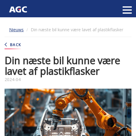
Main
navigation
Overslaan
Nieuws
Din næste bil kunne være lavet af plastikflasker
en
naar
de
BACK
inhoud
gaan
Din næste bil kunne være
lavet af plastikflasker
2024-04