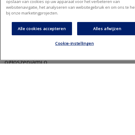
opslaan van cookies op uw apparaat voor het verbeteren van
websitenavigatie, het analyseren van websitegebruik en om ons te h
bij onze marketingprojecten.
międzynarodowych, inspirujących
Alle cookies accepteren
Alles afwijzen
zespołów
Cookie-instellingen
Na lokalnych
stronach z
ogłoszeniami o
pracę i LinkedIn
znajdziesz
informacje o
miejscach pracy, na
które poszukujemy
– kto wie – może
właśnie Ciebie.