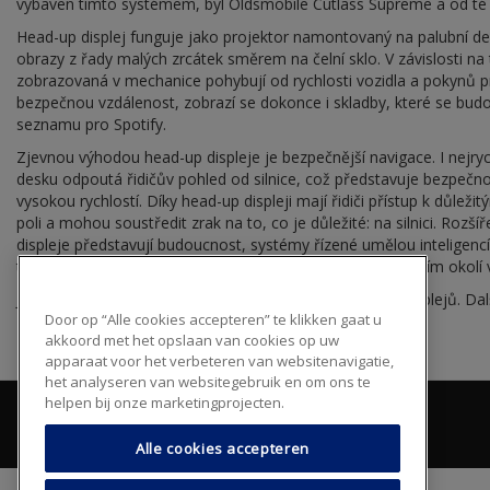
vybaven tímto systémem, byl Oldsmobile Cutlass Supreme a od té d
Head-up displej funguje jako projektor namontovaný na palubní de
obrazy z řady malých zrcátek směrem na čelní sklo. V závislosti na 
zobrazovaná v mechanice pohybují od rychlosti vozidla a pokynů 
bezpečnou vzdálenost, zobrazí se dokonce i skladby, které se bu
seznamu pro Spotify.
Zjevnou výhodou head-up displeje je bezpečnější navigace. I nejryc
desku odpoutá řidičův pohled od silnice, což představuje bezpečnos
vysokou rychlostí. Díky head-up displeji mají řidiči přístup k důl
poli a mohou soustředit zrak na to, co je důležité: na silnici. Rozší
displeje představují budoucnost, systémy řízené umělou inteligencí
tradiční údaje týkající se automobilu, ale i informace o širším okol
Jako přední výrobce skla je AGC v čele vývoje head-up displejů. Da
Door op “Alle cookies accepteren” te klikken gaat u
akkoord met het opslaan van cookies op uw
apparaat voor het verbeteren van websitenavigatie,
het analyseren van websitegebruik en om ons te
helpen bij onze marketingprojecten.
Alle cookies accepteren