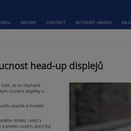
ONS
NIEUWS
CONTACT
ACCOUNT MAKEN
INL
ucnost head-up displejů
tušit, že se obyčejná
itým různými doplňky a
u počtu značek a modelů
ulého století, i když v
h a prvním vozem, který byl