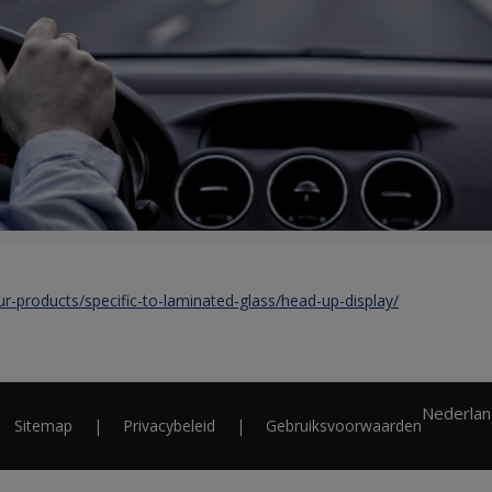
-products/specific-to-laminated-glass/head-up-display/
Nederlan
Sitemap
Privacybeleid
Gebruiksvoorwaarden