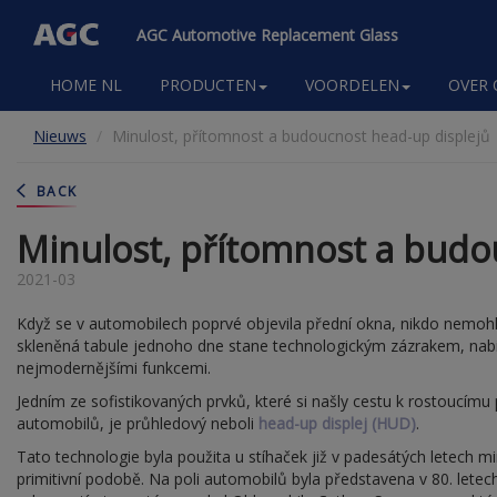
AGC Automotive Replacement Glass
Main
HOME NL
PRODUCTEN
VOORDELEN
OVER 
navigation
Overslaan
Nieuws
Minulost, přítomnost a budoucnost head-up displejů
en
naar
de
BACK
inhoud
gaan
Minulost, přítomnost a budo
2021-03
Když se v automobilech poprvé objevila přední okna, nikdo nemohl 
skleněná tabule jednoho dne stane technologickým zázrakem, nab
nejmodernějšími funkcemi.
Jedním ze sofistikovaných prvků, které si našly cestu k rostoucím
automobilů, je průhledový neboli
head-up displej (HUD)
.
Tato technologie byla použita u stíhaček již v padesátých letech min
primitivní podobě. Na poli automobilů byla představena v 80. letec