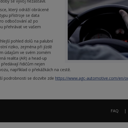
oby se vývoj nezastavil.
sce, který odráží obrácené
typu přístroje se data
pro odbočování až po
dou přehrávat ve vašem
hlejší pohled dolů na palubní
tní riziko, zejména při jízdě
ežitým údajům ve svém zorném
řená realita (AR) a head-up
 předávají řidičům nejen
í vozu, například o překážkách na cestě.
lší podrobnosti se dozvíte zde
https://www.agc-automotive.com/en/our
FAQ
Footer