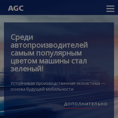
Main
navigation
Перейти
к
основному
Среди
содержанию
автопроизводителей
самым популярным
цветом машины стал
зеленый!
Устойчивая производственная экосистема —
основа будущей мобильности
ДОПОЛНИТЕЛЬНО