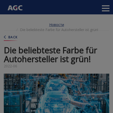
Main
navigation
Перейти
Новости
к
Die beliebteste Farbe für Autohersteller ist grün!
основному
содержанию
BACK
Die beliebteste Farbe für
Autohersteller ist grün!
2022-06