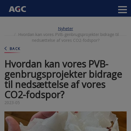
Main
navigation
Hoppa
Nyheter
till
Hvordan kan vores PVB-genbrugsprojekter bidrage til
huvudinnehåll
nedsættelse af vores CO2-fodspor?
BACK
Hvordan kan vores PVB-
genbrugsprojekter bidrage
til nedsættelse af vores
CO2-fodspor?
2023-05