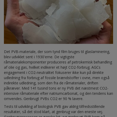
Det PVB-materiale, der som tynd film bruges til glaslaminering,
blev udviklet sent i 1930'erne. De vigtigste
råmaterialekomponenter produceres af petrokemisk behandling
af olie og gas, hvilket indikerer et højt CO2-forbrug. AGCs
engagement i CO2-neutralitet fokuserer ikke kun på direkte
udledning fra forbrug af fossile brændstoffer i ovne, men også
indirekte udledning, som den fra de råmaterialer, driften
påkræver. Med 141 tusind tons er ny PVB det næstmest CO2-
intensive råmateriale efter natriumcarbonat, og den tendens kan
omvendes. Genbrugt PVBs CO2 er 90 % lavere.
Tests til udvikling af biologisk PVB gav aldrig tilfredsstillende
resultater, så det stod klart, at genbrug var den eneste vej.
Genbrugsprocessen er ganske let, og genbrugt PVB kom på