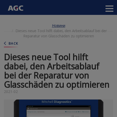
Main
navigation
Перейти
Новини
до
Dieses neue Tool hilft dabei, den Arbeitsablauf bei der
основного
Reparatur von Glasschäden zu optimieren
вмісту
BACK
Dieses neue Tool hilft
dabei, den Arbeitsablauf
bei der Reparatur von
Glasschäden zu optimieren
2021-02