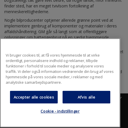
bogstaveligt talt gøre livet bedre, da nogle lande, hvor minedrift
finder sted, har en meget tvivlsom fortolkning af
menneskerettighederne.
Nogle bilproducenter optjener allerede grønne point ved at
implementere genbrug af komponenter og materialer i deres
affaldshåndtering. GM går så langt som at offentliggøre
oplysninger om batterigenbrug på en særlig hjemmeside.
Andre bilproducenter ser også en fremtid for brugte
elbilsbatterier: Nissan, Stellantis, BMW og Daimler har investeret
Vi bruger cookies til, at få vores hjemmeside til at virke
i at puste nyt liv i brugte batterier.
ordentligt, personalisere indhold og reklamer, tilbyde
I sidste ende kan miljømæssig bæredygtighed ved fuld
funktioner i forhold til sociale medier og analysere vores
elektrificering kun blive en succes, hvis forsyningskæden er med
traffik. Vi deler også information vedrørende din brug af vores
hjemmeside på vores sociale medier, i reklamer og med
på samme niveau.
analytiske samarbejdspartnere.
Accepter alle cookies
Afvis alle
Danish
Ofte stillede spørgsmål
Sitemap
Cookie - indstillinger
Footer
Beskyttelse af personlige oplysninger
Anvendelsesvilkår