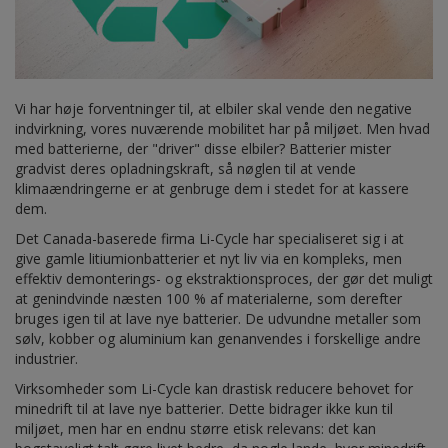
Vi har høje forventninger til, at elbiler skal vende den negative
indvirkning, vores nuværende mobilitet har på miljøet. Men hvad
med batterierne, der "driver" disse elbiler? Batterier mister
gradvist deres opladningskraft, så nøglen til at vende
klimaændringerne er at genbruge dem i stedet for at kassere
dem.
Det Canada-baserede firma Li-Cycle har specialiseret sig i at
give gamle litiumionbatterier et nyt liv via en kompleks, men
effektiv demonterings- og ekstraktionsproces, der gør det muligt
at genindvinde næsten 100 % af materialerne, som derefter
bruges igen til at lave nye batterier. De udvundne metaller som
sølv, kobber og aluminium kan genanvendes i forskellige andre
industrier.
Virksomheder som Li-Cycle kan drastisk reducere behovet for
minedrift til at lave nye batterier. Dette bidrager ikke kun til
miljøet, men har en endnu større etisk relevans: det kan