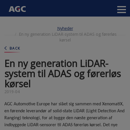
Main
navigation
Gå
Nyheder
til
En ny generation LiDAR-system til ADAS og førerløs
hovedindhold
kørsel
BACK
En ny generation LiDAR-
system til ADAS og førerløs
kørsel
2019-04
AGC Automotive Europe har slået sig sammen med XenomatiX,
en førende leverandør af solid-state LiDAR (Light Detection And
Ranging) teknologi, for at bygge den næste generation af
indbyggede LiDAR-sensorer til ADAS førerløs kørsel. Det nye