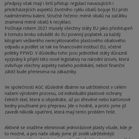
předpisy však mají i širší přístup: regulací navazujících i
předcházejících aspektů životního cyklu obalů bojuje EU proti
nadměrnému balení. Stručně řečeno: méně obalů na začátku
znamená méně obalů k recyklaci.
Počínaje rokem 2021 musely všechny státy EU jako předstupeň
k tomuto kroku odvádět do EU povinný poplatek za každý
kilogram veškerého nerecyklovaného plastového obalového
odpadu a podílet se tak na financování institucí EU, včetně
politiky PPWD. V důsledku toho jsou jednotlivé státy důrazně
vyzývány k přijetí této nové legislativy na národní úrovni, která
ovlivňuje všechny aspekty našeho podnikání, neboť finanční
zátěž bude přenesena na zákazníky.
Ve společnosti AGC důsledně dbáme na udržitelnost v celém
našem výrobním procesu, od individuální plastové ochrany
čelních skel, která si objednáte, až po dřevěné nebo kartonové
bedny používané pro přepravu. Jde o hodně, a proto jsme již
zavedli několik opatření, která mají tento problém řešit.
Aktivně se snažíme eliminovat jednorázové plasty všude, kde je
to možné, a pro naše obaly jsme již zvolili udržitelnější