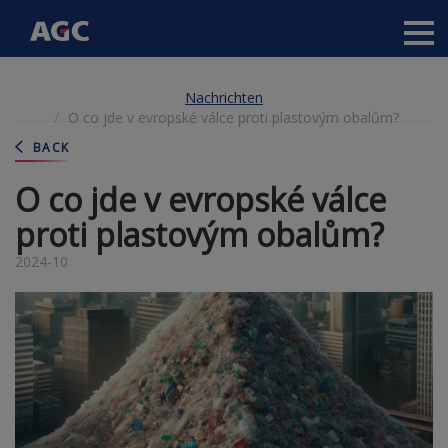
Main
navigation
Direkt
Nachrichten
zum
O co jde v evropské válce proti plastovým obalům?
Inhalt
BACK
O co jde v evropské válce
proti plastovým obalům?
2024-10