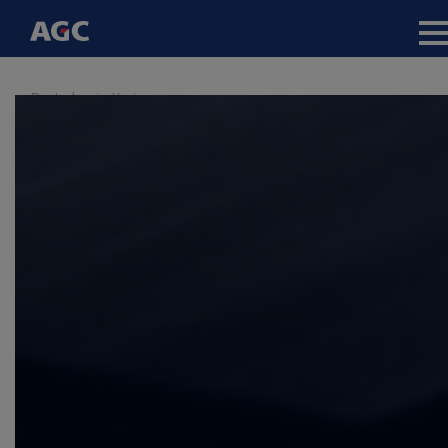
Main
navigation
Direkt
Dystrybucja Krajowa
zum
Inhalt