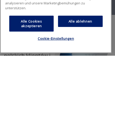
analysieren und unsere Marketingbemühungen zu
unterstützen.
Alle Cookies
Alle ablehnen
akzeptieren
Cookie-Einstellungen
Marka AGC jest
ceniona przez
polskich klientów i
rynek europejski
Nasza oferta
zawiera szyby do
wszelkiego rodzaju
pojazdów, szeroki
wachlarz chemii,
uszczelek,
akcesoriów, a także