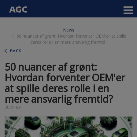
Main
navigation
Skip
News
to
50 nuancer af grønt: Hvordan forventer OEM'er at spille
main
deres rolle i en mere ansvarlig fremtid?
content
BACK
50 nuancer af grønt:
Hvordan forventer OEM'er
at spille deres rolle i en
mere ansvarlig fremtid?
2024-09