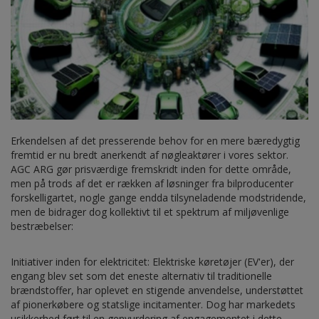
Erkendelsen af det presserende behov for en mere bæredygtig
fremtid er nu bredt anerkendt af nøgleaktører i vores sektor.
AGC ARG gør prisværdige fremskridt inden for dette område,
men på trods af det er rækken af løsninger fra bilproducenter
forskelligartet, nogle gange endda tilsyneladende modstridende,
men de bidrager dog kollektivt til et spektrum af miljøvenlige
bestræbelser:
Initiativer inden for elektricitet: Elektriske køretøjer (EV'er), der
engang blev set som det eneste alternativ til traditionelle
brændstoffer, har oplevet en stigende anvendelse, understøttet
af pionerkøbere og statslige incitamenter. Dog har markedets
usikkerhed ført til en genvurdering af engagementet i dette