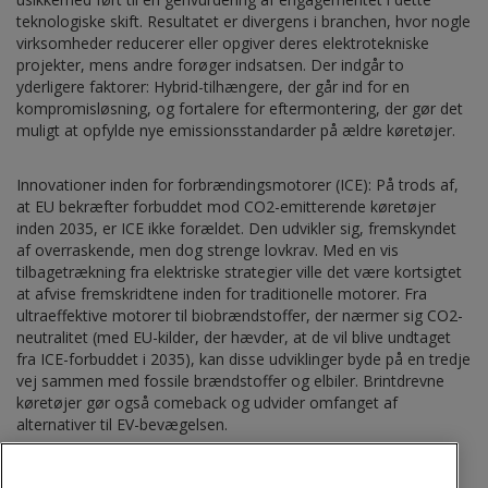
teknologiske skift. Resultatet er divergens i branchen, hvor nogle
virksomheder reducerer eller opgiver deres elektrotekniske
projekter, mens andre forøger indsatsen. Der indgår to
yderligere faktorer: Hybrid-tilhængere, der går ind for en
kompromisløsning, og fortalere for eftermontering, der gør det
muligt at opfylde nye emissionsstandarder på ældre køretøjer.
Innovationer inden for forbrændingsmotorer (ICE): På trods af,
at EU bekræfter forbuddet mod CO2-emitterende køretøjer
inden 2035, er ICE ikke forældet. Den udvikler sig, fremskyndet
af overraskende, men dog strenge lovkrav. Med en vis
tilbagetrækning fra elektriske strategier ville det være kortsigtet
at afvise fremskridtene inden for traditionelle motorer. Fra
ultraeffektive motorer til biobrændstoffer, der nærmer sig CO2-
neutralitet (med EU-kilder, der hævder, at de vil blive undtaget
fra ICE-forbuddet i 2035), kan disse udviklinger byde på en tredje
vej sammen med fossile brændstoffer og elbiler. Brintdrevne
køretøjer gør også comeback og udvider omfanget af
alternativer til EV-bevægelsen.
Selvom disse to tendenser er forskellige, er de ikke