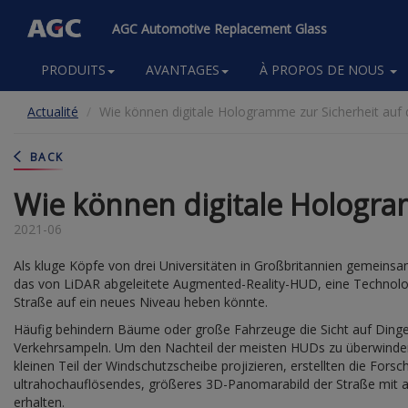
AGC Automotive Replacement Glass
Main
PRODUITS
AVANTAGES
À PROPOS DE NOUS
navigation
Aller
Actualité
Wie können digitale Hologramme zur Sicherheit auf 
au
contenu
principal
BACK
Wie können digitale Hologra
2021-06
Als kluge Köpfe von drei Universitäten in Großbritannien gemeinsa
das von LiDAR abgeleitete Augmented-Reality-HUD, eine Technologi
Straße auf ein neues Niveau heben könnte.
Häufig behindern Bäume oder große Fahrzeuge die Sicht auf Dinge
Verkehrsampeln. Um den Nachteil der meisten HUDs zu überwinden,
kleinen Teil der Windschutzscheibe projizieren, erstellten die Fors
ultrahochauflösendes, größeres 3D-Panomarabild der Straße mit a
erhalten.