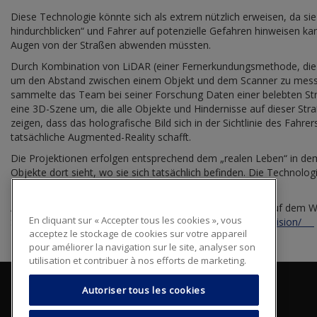
Diese Technologie könnte sich als extrem nützlich erweisen, da sie
hindurchblicken“ und Fahrer auf potenzielle Gefahren hinweisen ka
Augen von der Straßen abwenden müssten.
Durch Kombination von LiDAR (einer Fernerkundungsmethode, die
um den Abstand zwischen einem Objekt und dem Scanner zu mess
sammelte das Team bei seiner Forschung Daten einer belebten Str
eine 3D-Szene um, die alle Objekte und Hindernisse auf dieser Str
zeigen, dass das holografische Bild sich in der Sichtlinie des Fahre
tatsächliche Augmented-Reality schafft.
Die Projektionen erfolgen entsprechend dem „realen Leben“ in dem
Objekte dort sieht, wo sie sich tatsächlich befinden. Die Technol
Fußgänger einzubeziehen.
AGC baut seine Erfahrung im LiDAR-Bereich weiter aus. Auf dem We
En cliquant sur « Accepter tous les cookies », vous
Sensorintegration. Hier erfahren Sie mehr:
https://wideye.vision/
acceptez le stockage de cookies sur votre appareil
pour améliorer la navigation sur le site, analyser son
utilisation et contribuer à nos efforts de marketing.
Autoriser tous les cookies