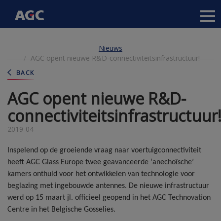
Main
navigation
Overslaan
Nieuws
en
AGC opent nieuwe R&D-connectiviteitsinfrastructuur!
naar
de
BACK
inhoud
gaan
AGC opent nieuwe R&D-
connectiviteitsinfrastructuur
2019-04
Inspelend op de groeiende vraag naar voertuigconnectiviteit
heeft AGC Glass Europe twee geavanceerde ‘anechoïsche’
kamers onthuld voor het ontwikkelen van technologie voor
beglazing met ingebouwde antennes. De nieuwe infrastructuur
werd op 15 maart jl. officieel geopend in het AGC Technovation
Centre in het Belgische Gosselies.