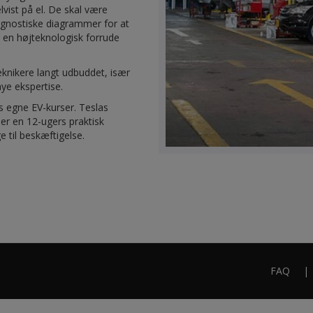
elvist på el. De skal være
iagnostiske diagrammer for at
e en højteknologisk forrude
teknikere langt udbuddet, især
ye ekspertise.
es egne EV-kurser. Teslas
er en 12-ugers praktisk
e til beskæftigelse.
FAQ
Footer