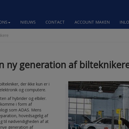
ONS
NIEUWS
CONTACT
ACCOUNT MAKEN
INL
ikere
en ny generation af biltekniker
iltekniker, der ikke kun er i
 elektronik og computere.
en af hybrider og elbiler.
t komme i form af
nologi som ADAS. Mens
eparation, hovedsagelig af
g til nødvendigheden af at
nye generation af