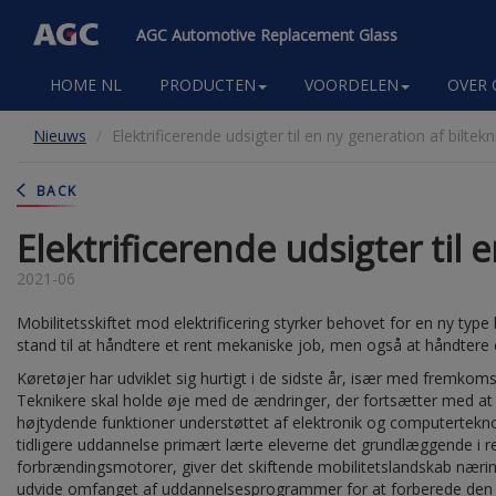
AGC Automotive Replacement Glass
Main
HOME NL
PRODUCTEN
VOORDELEN
OVER 
navigation
Overslaan
Nieuws
Elektrificerende udsigter til en ny generation af biltekn
en
naar
de
BACK
inhoud
gaan
Elektrificerende udsigter til 
2021-06
Mobilitetsskiftet mod elektrificering styrker behovet for en ny type b
stand til at håndtere et rent mekaniske job, men også at håndtere
Køretøjer har udviklet sig hurtigt i de sidste år, især med fremkomst
Teknikere skal holde øje med de ændringer, der fortsætter med a
højtydende funktioner understøttet af elektronik og computertek
tidligere uddannelse primært lærte eleverne det grundlæggende i r
forbrændingsmotorer, giver det skiftende mobilitetslandskab nærin
udvide omfanget af uddannelsesprogrammer for at forberede den 