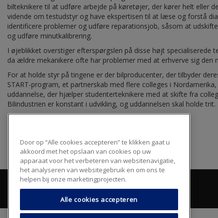
bilteknikere til at udføre arbejde på køretøjer, der kører helt eller d
vidende om testudstyr og have ekspertisen til at læse og forstå d
identificere problemer og udføre reparationsjob, såsom at udskift
og udføre minutkalibrering.
I øjeblikket overstiger efterspørgslen på disse højt specialiserede 
da ældre mekanikere ofte har problemer med at erhverve sig den n
For at holde styr på tingene er der bilproducenter, der tilbyder der
START-program, et partnerskab med flere colleges i Nordamerika, 
uddannelse, der hjælper studenterteknikere med at skifte fra colleg
Bilindustrien er konstant i udvikling, og uddannelsen skal holde trit.
Door op “Alle cookies accepteren” te klikken gaat u
akkoord met het opslaan van cookies op uw
apparaat voor het verbeteren van websitenavigatie,
het analyseren van websitegebruik en om ons te
helpen bij onze marketingprojecten.
Alle cookies accepteren