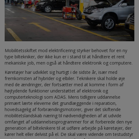
Mobilitetsskiftet mod elektrificering styrker behovet for en ny
type biltekniker, der ikke kun er i stand til at håndtere et rent
mekaniske job, men også at håndtere elektronik og computere.
Køretøjer har udviklet sig hurtigt i de sidste år, især med
fremkomsten af hybrider og elbiler. Teknikere skal holde øje
med de ændringer, der fortsætter med at komme i form af
højtydende funktioner understøttet af elektronik og
computerteknologi som ADAS. Mens tidligere uddannelse
primært lærte eleverne det grundlæggende i reparation,
hovedsagelig af forbrændingsmotorer, giver det skiftende
mobilitetslandskab næring til nødvendigheden af at udvide
omfanget af uddannelsesprogrammer for at forberede den nye
generation af bilteknikere til at udføre arbejde på køretøjer, der
kører helt eller delvist på el. De skal være vidende om testudstyr