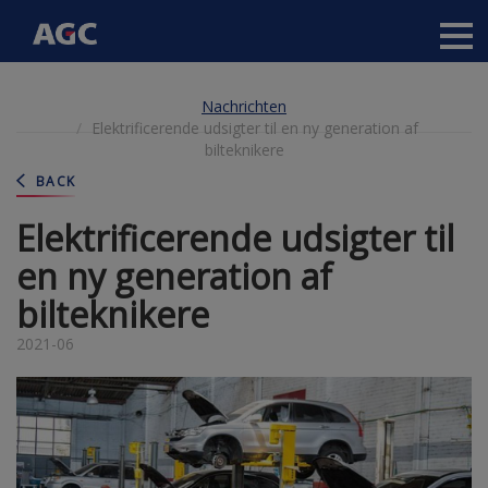
Main
navigation
Direkt
Nachrichten
zum
Elektrificerende udsigter til en ny generation af
Inhalt
bilteknikere
BACK
Elektrificerende udsigter til
en ny generation af
bilteknikere
2021-06