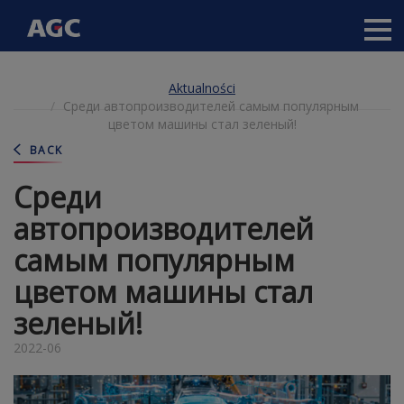
Main
Przejdź
navigation
Aktualności
do
(Anonymous)
Среди автопроизводителей самым популярным
treści
-
цветом машины стал зеленый!
PL
BACK
Среди
автопроизводителей
самым популярным
цветом машины стал
зеленый!
2022-06