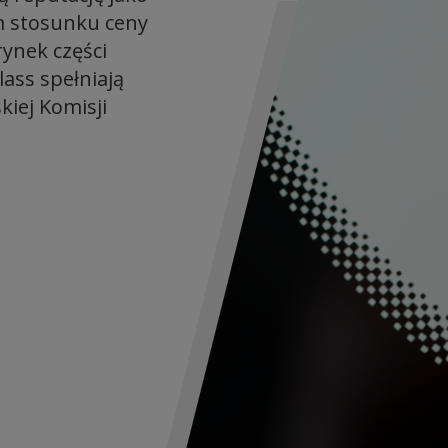
m stosunku ceny
ynek części
ass spełniają
iej Komisji