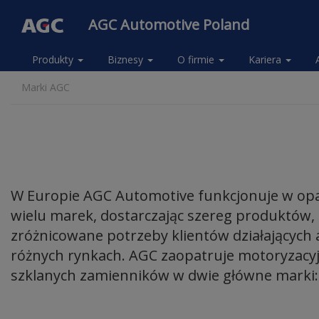
AGC Automotive Poland
Produkty
Biznesy
O firmie
Kariera
Main
Przejdź
navigation
Marki AGC
do
(Anonymous)
treści
-
PL
W Europie AGC Automotive funkcjonuje w opar
wielu marek, dostarczając szereg produktów, 
zróżnicowane potrzeby klientów działających
różnych rynkach. AGC zaopatruje motoryzacy
szklanych zamienników w dwie główne marki: