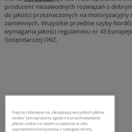
producent niezawodnych rozwiązań o dobry
do jakości przeznaczonych na motoryzacyjny r
zamiennych. Wszystkie przednie szyby NordGl
wymagania jakości regulaminu nr 43 Europejsk
Gospodarczej ONZ.
Poprzez kliknięcie na „Akceptacja wszystkich plików
cookie” jest wyrażona zgoda na przechowywanie
plików cookie na swoim urządzeniu w celu
usprawnienia korzystania z nawigacji strony,