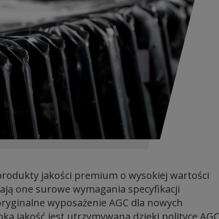
produkty jakości premium o wysokiej wartości
iają one surowe wymagania specyfikacji
oryginalne wyposażenie AGC dla nowych
ka jakość jest utrzymywana dzięki polityce AG