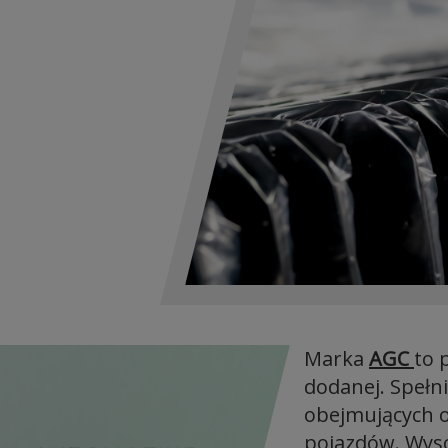
Marka
AGC
to 
dodanej. Spełn
obejmujących 
pojazdów. Wyso