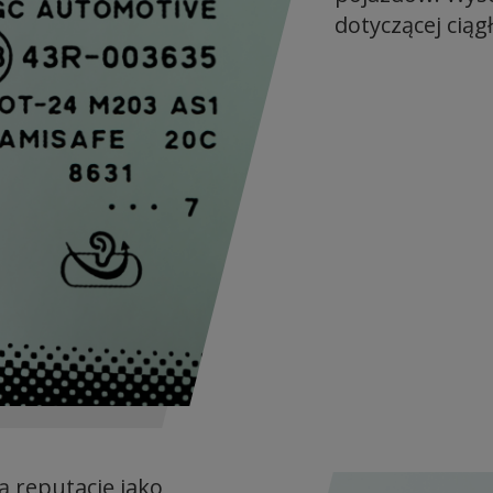
dotyczącej ciąg
ą reputację jako