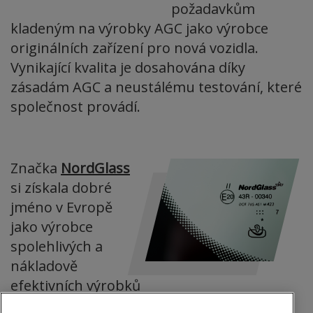
požadavkům
kladeným na výrobky AGC jako výrobce
originálních zařízení pro nová vozidla.
Vynikající kvalita je dosahována díky
zásadám AGC a neustálému testování, které
společnost provádí.
Značka
NordGlass
si získala dobré
jméno v Evropě
jako výrobce
spolehlivých a
nákladově
efektivních výrobků
určených pro trh s