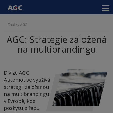
Main
navigation
Přejít
Značky AGC
k
hlavnímu
AGC: Strategie založená
obsahu
na multibrandingu
Divize AGC
Automotive využívá
strategii založenou
na multibrandingu
v Evropě, kde
poskytuje řadu