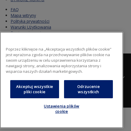
FAQ
Mapa witryny
Polityka prywatności
Warunki Użytkowania
Dostawy i zwroty
Poprzez kliknięcie na „Akceptacja wszystkich plików cookie”
jest wyrażona zgoda na przechowywanie plików cookie na
AGC Automotive Poland
swoim urządzeniu w celu usprawnienia korzystania z
ul. Bohaterów Warszawy 11
nawigacji strony, analizowania wykorzystania strony i
75-211 Koszalin
wsparcia naszych działań marketingowych.
Polski
Akceptuj wszystkie
Odrzucenie
FAQ
Mapa witryny
Polityka prywatności
Footer
pliki cookie
wszystkich
Warunki Użytkowania
Dostawy i zwroty
Ustawienia plików
cookie