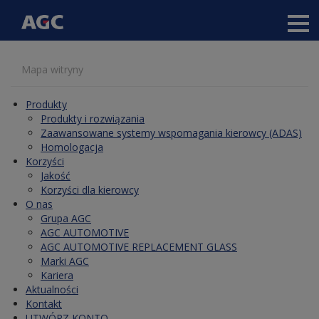
Main
Przejdź
navigation
Mapa witryny
do
(Anonymous)
treści
-
Produkty
PL
Produkty i rozwiązania
Zaawansowane systemy wspomagania kierowcy (ADAS)
Homologacja
Korzyści
Jakość
Korzyści dla kierowcy
O nas
Grupa AGC
AGC AUTOMOTIVE
AGC AUTOMOTIVE REPLACEMENT GLASS
Marki AGC
Kariera
Aktualności
Kontakt
UTWÓRZ KONTO