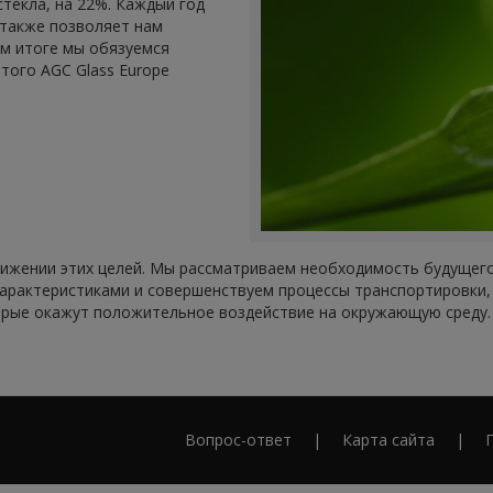
текла, на 22%. Каждый год
 также позволяет нам
ом итоге мы обязуемся
того AGC Glass Europe
тижении этих целей. Мы рассматриваем необходимость будущег
арактеристиками и совершенствуем процессы транспортировки, 
орые окажут положительное воздействие на окружающую среду.
Вопрос-ответ
Карта сайта
Footer