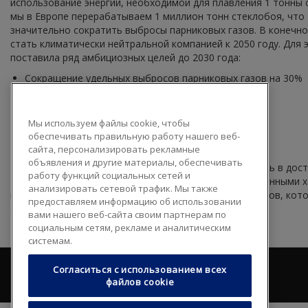
использование энергии, необходимой для плавления 1 тонны с
мы в Европе перерабатываем 1 миллион тонн стеклобоя, что
значительно сократить выбросы парниковых газов. В конечн
стать климатически нейтральной компанией к 2050 году. Для э
поставила ряд амбициозных целей до 2030 года:
Сокращение удельных выбросов парниковых газов на 30%
Сокращение удельного энергопотребления на 20%
Сокращение удельного расхода воды на 15%
Ноль отходов, отправляемых на свалку
Мы используем файлы cookie, чтобы
Сокращение отходов / затрат ресурсов
обеспечивать правильную работу нашего веб-
Экологичные технологии
сайта, персонализировать рекламные
объявления и другие материалы, обеспечивать
Подразделение AGC Automotive играет решающую роль в дос
работу функций социальных сетей и
Мы создаём продукты с очень высокими эксплуатационными х
анализировать сетевой трафик. Мы также
планеты. Сейчас мы разрабатываем несколько проектов, кот
предоставляем информацию об использовании
glass.eu/ru/ustoychivoe-razvitie
.
вами нашего веб-сайта своим партнерам по
социальным сетям, рекламе и аналитическим
системам.
Согласиться с использованием всех
файлов cookie