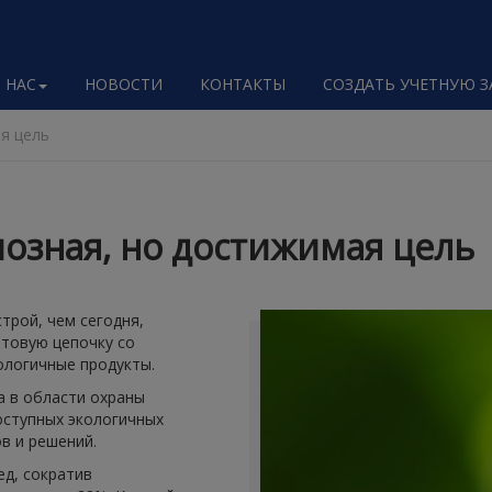
 НАС
НОВОСТИ
КОНТАКТЫ
СОЗДАТЬ УЧЕТНУЮ 
я цель
озная, но достижимая цель
трой, чем сегодня,
товую цепочку со
ологичные продукты.
а в области охраны
оступных экологичных
в и решений.
ед, сократив