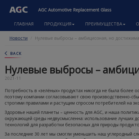
AGC Automotive Replacement Glass
Main
ГЛАВНАЯ
ПРОДУКЦИЯ
ПРЕИМУЩЕСТВА
O
navigation
Перейти
Новости
Нулевые выбросы – амбициозная, но достижима
к
основному
содержанию
BACK
Нулевые выбросы – амбици
2021-11
Потребность в «зелёных» продуктах никогда не была более ос
поэтому компании согласовывают свою производственно-сбы
строгими правилами и растущим спросом потребителей на эк
Здоровье нашей планеты – ценность для AGC, и наша политик
окружающей среды недвусмысленна: использование лучших д
технологий для разработки безопасных для природы продукто
За последние 30 лет мы смогли уменьшить наш углеродный сл