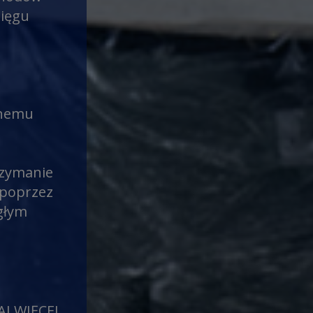
sięgu
wnemu
rzymanie
 poprzez
ągłym
AJ WIĘCEJ