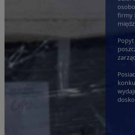
osobo
firmy 
międz
Popyt
poszc
zarzą
Posia
konku
wydaj
dosko