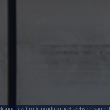
 eksportu w firmie produkującej szyby do samo