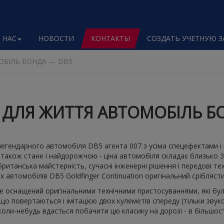
 НАС
НОВОСТИ
КОНТАКТЫ
СОЗДАТЬ УЧЕТНУЮ 
ОБІЛЬ БОНДА — DB5
 ДЛЯ ЖИТТЯ АВТОМОБІЛЬ Б
в легендарного автомобіля DB5 агента 007 з усіма спецефектами 
, також стане і найдорожчою - ціна автомобіля складає близько 
ританська майстерність, сучасні інженерні рішення і передові те
іх автомобілів DB5 Goldfinger Continuation оригінальний срібляст
е оснащений оригінальними технічними пристосуваннями, які бул
повертаються і імітацією двох кулеметів спереду (тільки звукові
 коли-небудь вдасться побачити цю класику на дорозі - в більшос