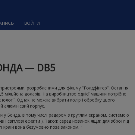
ЗАПИСЬ
ВОЙТИ
ОНДА — DB5
і пристроями, розробленими для фільму "Голдфінгер". Остання
3,5 мільйона доларів. На виробництво однієї машини потрібно
хнології. Однак не можна вибрати колір і обробку цього
ий алюмінієвий корпус.
и у Бонда, в тому числі радаром з круглим екраном, системою
 і світлові ефекти ). Також серед новинок ящик для зброї під
ті країн вона безумовно поза законом. "