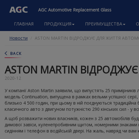
AGC Automotive Replacement Glass
Main
ГЛАВНАЯ
ПРОДУКЦИЯ
ПРЕИМУЩЕСТВА
O
navigation
Перейти
Новости
ASTON MARTIN ВІДРОДЖУЄ ДЛЯ ЖИТТЯ АВТОМ
к
основному
содержанию
BACK
ASTON MARTIN ВІДРОДЖУЄ
2020-12
У компанії Aston Martin заявили, що випустять 25 примірникі
модель Continuation, випущена в рамках вельми успішної серії
близько 4 500 годин, при цьому в ній поєднуються традиційна б
класичного авто з двигуном потужністю 290 кінських сил - у вс
А щоб розважити нових власників, кожен з 25 автомобілів буд
димової завіси, куленепробивним щитом, номерними знаками що 
сидінням і телефон в водійській двері. На жаль, навряд чи вам