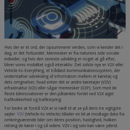
Hvis der er et ord, der opsummerer verden, som vi kender det i
dag, er det forbundet. Mennesker er fra naturens side sociale
individer, og hvis den seneste udvikling er noget at gå efter,
bliver vores mobilitet også interaktiv. Det sidste nye er V2X eller
Vehicle-to-Everything, et trådløst kommunikationssystem, der
understøtter udveksling af information mellem et køretøj og
dets omgivelser, hvad enten det er andre køretøjer (V2V)
infrastruktur (V2I) eller sågar mennesker (V2P). Som med de
fleste bilinnovationer er den påtænkte fordel ved V2X øget
trafiksikkerhed og trafikstyring.
For bedre at forstå V2X er vi nødt til at se på dens tre vigtigste
søjler:
V2V
(Vehicle-to-Vehicle) tillader en bil at modtage data fra
omkringværende biler om deres position, hastighed, hvilken
retning de kører i og så videre. V2V i sig selv kan være yderst