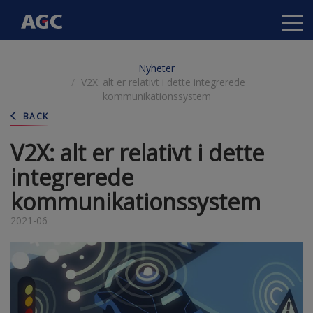
Main
navigation
Hoppa
Nyheter
till
V2X: alt er relativt i dette integrerede
huvudinnehåll
kommunikationssystem
BACK
V2X: alt er relativt i dette
integrerede
kommunikationssystem
2021-06