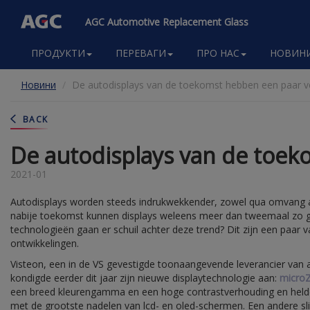
AGC Automotive Replacement Glass
Main
ПРОДУКТИ
ПЕРЕВАГИ
ПРО НАС
НОВИН
navigation
Перейти
Новини
De autodisplays van de toekomst hebben een paar ve
до
основного
вмісту
BACK
De autodisplays van de toek
2021-01
Autodisplays worden steeds indrukwekkender, zowel qua omvang al
nabije toekomst kunnen displays weleens meer dan tweemaal zo 
technologieën gaan er schuil achter deze trend? Dit zijn een paar 
ontwikkelingen.
Visteon, een in de VS gevestigde toonaangevende leverancier van a
kondigde eerder dit jaar zijn nieuwe displaytechnologie aan:
micro
een breed kleurengamma en een hoge contrastverhouding en held
met de grootste nadelen van lcd- en oled-schermen. Een andere s