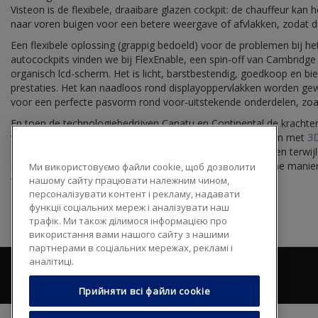
Visteon is de flexibele, draaibare glazen cockpit: de chauffeur kan 
naar voren buigen voor een betere weergave of afvlakken, zodat de 
Een flexibele oplossing (grappig bedoeld) voor de problemen bij h
autocockpits vinden we bij FlexEnable, een spin-off van Cambridge 
organisch lcd-scherm. Het is licht, barstbestendig, goedkoop en bi
prestaties. Het kan naadloos rond displayoppervlakken worden gew
voor een perfecte pasvorm rond voor-uitstekende onderdelen, zoa
En toen de technologiebedrijven Canatu en Continental de krachte
van ontwikkeling leverde dat het allereerste aanraakscherm met
3D
Dankzij deze technologie kunt u de ogen op de weg houden terwijl
moeiteloos over het 3D-scherm navigeert. Een fantastische manier
Ми використовуємо файли cookie, щоб дозволити
verbeteren!
нашому сайту працювати належним чином,
персоналізувати контент і рекламу, надавати
функції соціальних мереж і аналізувати наш
трафік. Ми також ділимося інформацією про
використання вами нашого сайту з нашими
партнерами в соціальних мережах, рекламі і
аналітиці.
Прийняти всі файли сookie