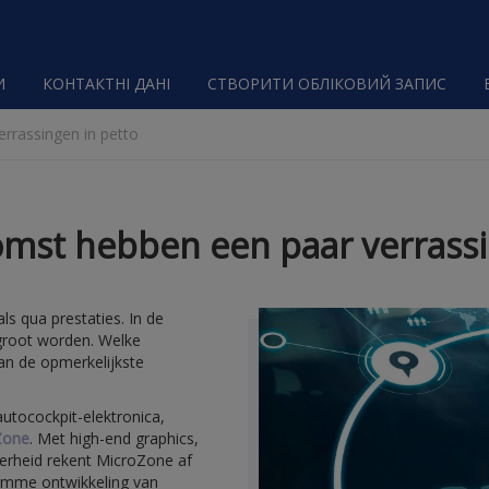
И
КОНТАКТНІ ДАНІ
СТВОРИТИ ОБЛІКОВИЙ ЗАПИС
rrassingen in petto
omst hebben een paar verrassi
s qua prestaties. In de
groot worden. Welke
van de opmerkelijkste
utocockpit-elektronica,
Zone
. Met high-end graphics,
erheid rekent MicroZone af
limme ontwikkeling van