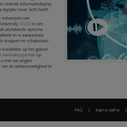
het centrale informatiedisplay
bijrijder meer zicht heeft.
et ontwerpen van
University.
OLCD
is een
edt uitstekende optische
ikkeld en is aanpasbaar
ls knoppen en schakelaars.
n bundelden op het gebied
-aanraakoppervlak
op.
 u met uw vingers
 om de verkeersveiligheid te
FAQ
Карта сайта
Footer