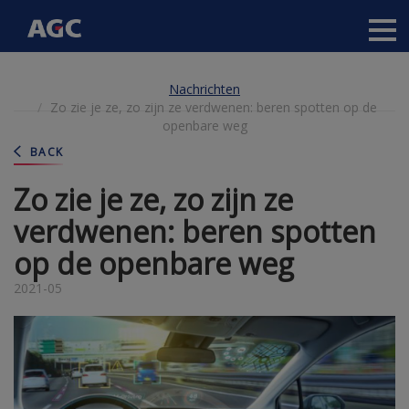
Main
navigation
Direkt
Nachrichten
zum
Zo zie je ze, zo zijn ze verdwenen: beren spotten op de
Inhalt
openbare weg
BACK
Zo zie je ze, zo zijn ze
verdwenen: beren spotten
op de openbare weg
2021-05