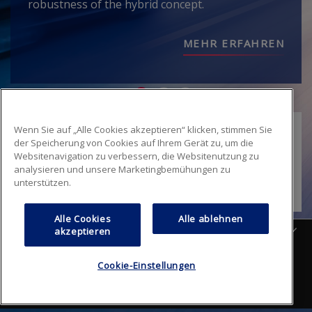
robustness of the hybrid concept.
MEHR ERFAHREN
Wenn Sie auf „Alle Cookies akzeptieren“ klicken, stimmen Sie
der Speicherung von Cookies auf Ihrem Gerät zu, um die
Websitenavigation zu verbessern, die Websitenutzung zu
analysieren und unsere Marketingbemühungen zu
Anmelden
unterstützen.
Alle Cookies
Alle ablehnen
Deutsch
akzeptieren
FAQ
Sitemap
Datenschutzrichtlinie
Cookie-Einstellungen
Footer
Nutzungsbedingungen/AGB's