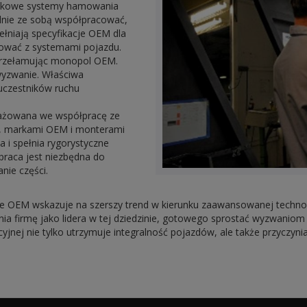
iązkowe systemy hamowania
lnie ze sobą współpracować,
łniają specyfikacje OEM dla
cować z systemami pojazdu.
przełamując monopol OEM.
yzwanie. Właściwa
uczestników ruchu
gażowana we współpracę ze
ci, markami OEM i monterami
 i spełnia rygorystyczne
praca jest niezbędna do
nie części.
OEM wskazuje na szerszy trend w kierunku zaawansowanej technolo
ia firmę jako lidera w tej dziedzinie, gotowego sprostać wyzwani
nej nie tylko utrzymuje integralność pojazdów, ale także przyczyn