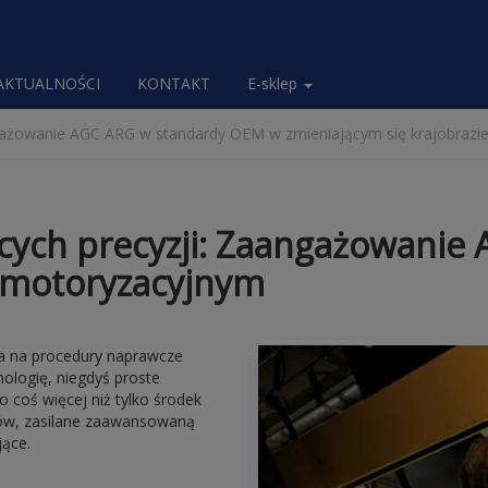
AKTUALNOŚCI
KONTAKT
E-sklep
gażowanie AGC ARG w standardy OEM w zmieniającym się krajobrazi
cych precyzji: Zaangażowanie
e motoryzacyjnym
a na procedury naprawcze
ologię, niegdyś proste
 coś więcej niż tylko środek
mów, zasilane zaawansowaną
jące.