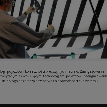
gii pojazdów i konieczności precyzyjnych napraw. Zaangażowanie
om związanym z ewoluującymi technologiami pojazdów. Zaangażowani
ia się do ogólnego bezpieczeństwa i niezawodności ekosystemu