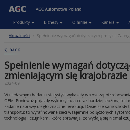
AGC Automotive Poland
Produkty
Biznesy
O firmie
Kariera
Main
navigation
Przejdź
Aktualności
Spełnienie wymagań dotyczących precyzji: Zaan
do
(Anonymous)
treści
-
BACK
PL
Spełnienie wymagań dotyczą
zmieniającym się krajobrazi
2024-09
W niedawnym badaniu statystyki wykazały wzrost zapotrzebowani
OEM. Ponieważ pojazdy wykorzystują coraz bardziej złożoną techn
zadanie naprawy uległo znacznej ewolucji. Dzisiejsze samochody to
transportu; to wyrafinowane sieci wzajemnie połączonych syste
technologią i czujnikami, które sprawiają, że wydają się niemal czu