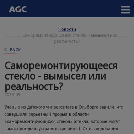
Main
navigation
Перейти
Новости
к
Саморемонтирующееся стекло - вымысел или
основному
реальность?
содержанию
BACK
Саморемонтирующееся
стекло - вымысел или
реальность?
2019-09
Ученые из датского университета в Ольборге завили, что
совершили серьезный прорыв в области
«саморемонтирующихся стекол» (стекла, которые могут
самостоятельно устранять трещины). Их исследования