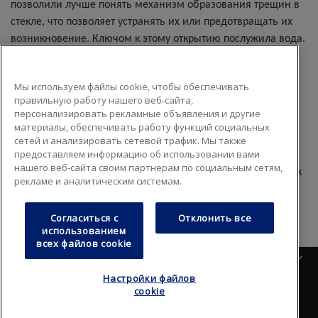
позволили лучше понять механизм образования трещин в
стекле, что позволяет устранять их или предотвращать их
возникновение. Ключом к этому открытию послужила вода.
В обычном стекле влажность способствует увеличению
сколов и трещин, поскольку молекулы воды из воздуха
Мы используем файлы cookie, чтобы обеспечивать
проникают в стекло и разрушают его структуру. Но в новом
правильную работу нашего веб-сайта,
персонализировать рекламные объявления и другие
оксидном стекле вода повышает противодействие
материалы, обеспечивать работу функций социальных
образованию трещин. Вместо разрастания, трещины под
сетей и анализировать сетевой трафик. Мы также
действием влаги со временем уменьшаются.
предоставляем информацию об использовании вами
нашего веб-сайта своим партнерам по социальным сетям,
В случае подтверждения новое открытие может привести к
рекламе и аналитическим системам.
созданию более прочного и тонкого стекла для самых
различных сфер применения.
Согласиться с
Отклонить все
использованием
всех файлов cookie
Русский
Настройки файлов
Вопрос-ответ
Карта сайта
cookie
Footer
Политика конфиденциальности
Правила пользования