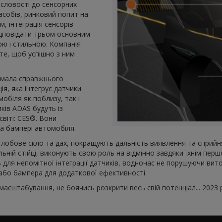
исловості до сенсорних
асобів, ринковий попит на
, інтеграція сенсорів
ідповідати трьом основним
ю і стильною. Компанія
те, щоб успішно з ним
думала справжнього
ія, яка інтегрує датчики
біля як поблизу, так і
иків ADAS будуть із
світі: CES®. Вони
та бампері автомобіля.
-от лобове скло та дах, покращують дальність виявлення та спр
льній стійці, виконують свою роль на відмінно завдяки їхнім пе
 для непомітної інтеграції датчиків, водночас не порушуючи вито
а або бампера для додаткової ефективності.
штабування, не боячись розкрити весь свій потенціал... 2023 р