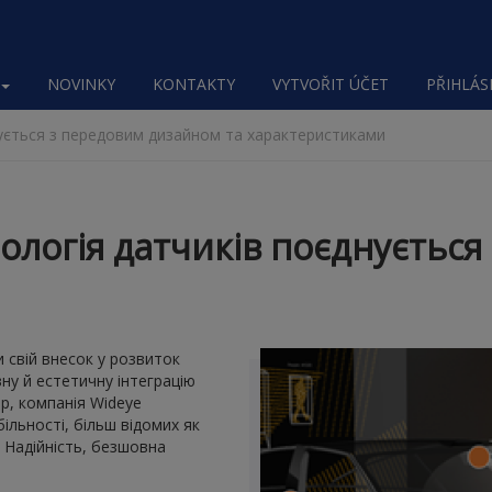
NOVINKY
KONTAKTY
VYTVOŘIT ÚČET
PŘIHLÁSI
нується з передовим дизайном та характеристиками
нологія датчиків поєднуєтьс
и свій внесок у розвиток
ну й естетичну інтеграцію
ор, компанія Wideye
ільності, більш відомих як
 Надійність, безшовна