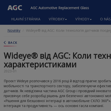
AGC Automotive Replacement Glass
Main
HLAVNÍ STRÁNKA
VÝROBKY
VÝHODY
O NÁS
navigation
Přejít
Novinky
Wideye® від AGC: Коли технологія датчиків поєд
k
hlavnímu
obsahu
BACK
Wideye® від AGC: Коли тех
характеристиками
2023-01
Проєкт Wideye розпочався у 2016 році й відтоді прагне зробит
мобільності та транспортного сектору, забезпечуючи ефектив
датчиків. Як невід'ємна частина AGC Group і провідний інноват
присвячує себе розробці рішень для безпечної автономної моб
«Рішення для безшовної інтеграції в автомобільне СКЛО 360°».
інтеграція та продуктивність — ось основні гасла компанії.