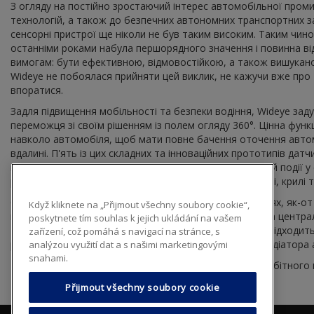
З огляду на постійно зростаючий інтерес автомобільної пром
технологій, а також до безпечних автономних транспортних з
сенсорні пристрої ще ніколи не був таким високим. Таким чином
останніми роками набула першорядного значення і повинна в
вимогам: бути ефективною, відмовостійкою, а також вишукано
Wideye не побоялася прийняти цей виклик, не кажучи вже про 
впоратися.
Задля підвищення мобільності та безпеки водіння, Wideye за
переможця зі своїм рішенням із полем огляду 360°. Цінна функц
навколо автомобіля, щоб мати повне бачення оточення автомо
вдалині. П'ять із цих складних та інноваційних прототипів датч
гордістю представлені на найвпливовішій технологічній події у 
розташовані на лобовому склі, даху, центральній стійці, крилі 
Сенсорні пристрої, які встановлені на підвищених місцях, як
Když kliknete na „Přijmout všechny soubory cookie“,
перешкод, то датчики, розміщені збоку автомобіля, на центра
poskytnete tím souhlas k jejich ukládání na vašem
Інша бічна позиція, наприклад крило, також ідеально підходить
zařízení, což pomáhá s navigací na stránce, s
розміщені всередині так званої традиційної решітки радіатор
analýzou využití dat a s našimi marketingovými
snahami.
Конкурентам-однодумцям краще приготуватися до амбітного мас
Přijmout všechny soubory cookie