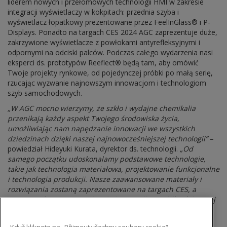
liderem nowych i przełomowych technologii HMI w zakresie
integracji wyświetlaczy w kokpitach: przednia szyba i
wyświetlacz łopatkowy prezentowane przez FeelInGlass® i P-
Displays. Ponadto na targach CES 2024 AGC zaprezentuje duże,
zakrzywione wyświetlacze z powłokami antyrefleksyjnymi i
odpornymi na odciski palców. Podczas całego wydarzenia nasi
eksperci ds. prototypów Reeflect® będą tam, aby omówić
Twoje projekty rynkowe, od pojedynczej próbki po małą serię,
rzucając wyzwanie najnowszym innowacjom i technologiom
szyb samochodowych.
„W AGC mocno wierzymy, że szkło i wydajne chemikalia
przenikają każdy aspekt Twojego środowiska życia,
umożliwiając nam napędzanie innowacji we wszystkich
dziedzinach dzięki naszej najnowocześniejszej technologii”
–
powiedział Hideyuki Kurata, dyrektor ds. technologii.
„Od
samego początku udoskonalamy podstawowe technologie,
takie jak technologia materiałowa, projektowanie funkcjonalne
i technologia produkcji. Nasze zaawansowane materiały i
rozwiązania zostaną zaprezentowane na targach CES, a
naszym celem jest napędzanie innowacji w mobilności nowej
generacji. Zapraszamy do zapoznania się z nimi na naszym
stoisku”
.