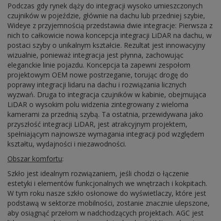
Podczas gdy rynek dąży do integracji wysoko umieszczonych
czujników w pojeździe, głównie na dachu lub przedniej szybie,
Wideye z przyjemnością przedstawia dwie integracje: Pierwsza z
nich to całkowicie nowa koncepcja integracji LiDAR na dachu, w
postaci szyby o unikalnym kształcie. Rezultat jest innowacyjny
wizualnie, ponieważ integracja jest płynna, zachowując
eleganckie linie pojazdu. Koncepcja ta zapewni zespołom
projektowym OEM nowe postrzeganie, torując drogę do
poprawy integracji lidaru na dachu i rozwiązania licznych
wyzwań. Druga to integracja czujników w kabinie, obejmująca
LiDAR o wysokim polu widzenia zintegrowany z wieloma
kamerami za przednią szybą. Ta ostatnia, przewidywana jako
przyszłość integracji LiDAR, jest atrakcyjnym projektem,
spełniającym najnowsze wymagania integracji pod względem
kształtu, wydajności i niezawodności.
Obszar komfortu
:
Szkło jest idealnym rozwiązaniem, jeśli chodzi o łączenie
estetyki i elementów funkcjonalnych we wnętrzach i kokpitach.
W tym roku nasze szkło osłonowe do wyświetlaczy, które jest
podstawą w sektorze mobilności, zostanie znacznie ulepszone,
aby osiągnąć przełom w nadchodzących projektach. AGC jest