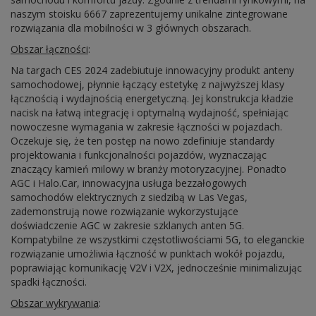
naszym stoisku 6667 zaprezentujemy unikalne zintegrowane
rozwiązania dla mobilności w 3 głównych obszarach.
Obszar łączności
:
Na targach CES 2024 zadebiutuje innowacyjny produkt anteny
samochodowej, płynnie łączący estetykę z najwyższej klasy
łącznością i wydajnością energetyczną. Jej konstrukcja kładzie
nacisk na łatwą integrację i optymalną wydajność, spełniając
nowoczesne wymagania w zakresie łączności w pojazdach.
Oczekuje się, że ten postęp na nowo zdefiniuje standardy
projektowania i funkcjonalności pojazdów, wyznaczając
znaczący kamień milowy w branży motoryzacyjnej. Ponadto
AGC i Halo.Car, innowacyjna usługa bezzałogowych
samochodów elektrycznych z siedzibą w Las Vegas,
zademonstrują nowe rozwiązanie wykorzystujące
doświadczenie AGC w zakresie szklanych anten 5G.
Kompatybilne ze wszystkimi częstotliwościami 5G, to eleganckie
rozwiązanie umożliwia łączność w punktach wokół pojazdu,
poprawiając komunikację V2V i V2X, jednocześnie minimalizując
spadki łączności.
Obszar wykrywania
: