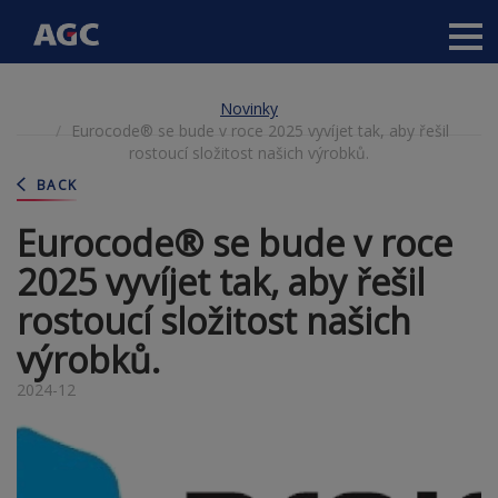
Main
navigation
Přejít
Novinky
k
Eurocode® se bude v roce 2025 vyvíjet tak, aby řešil
hlavnímu
rostoucí složitost našich výrobků.
obsahu
BACK
Eurocode® se bude v roce
2025 vyvíjet tak, aby řešil
rostoucí složitost našich
výrobků.
2024-12