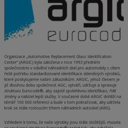
Organizace „Automotive Replacement Glass Identification
Center“ (ARGIC) byla založena v roce 1993 předními
společnostmi v odvětví náhradních skel pro automobily s cílem
řešit potřebu standardizované identifikace skleněných výrobků,
které poskytujeme našim zákazníkům. ARGIC, jehož členem je
již dlouhou dobu společnost AGC, vytváří, udržuje a spravuje
strukturu Eurocode®, aby zajistil spolehlivou identifikaci, řídil
změny a nabízel lepší služby. V současné době ARGIC dohlíží na
téměř 100 000 referencí a bude v tom pokračovat, aby udržela
krok se stále rostoucím trhem náhradních autoskel (ARG).
Vzhledem k tomu, že naše výrobky jsou stále složitější, musela
se současná struktura Eurocode® vyvíjet tak, aby odrážela