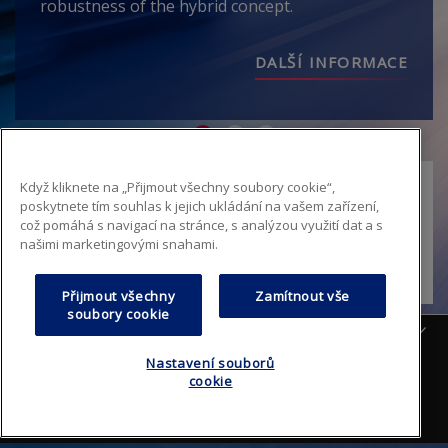
robustness of the hybrid concept.
DALŠÍ INFORMACE
Když kliknete na „Přijmout všechny soubory cookie“,
poskytnete tím souhlas k jejich ukládání na vašem zařízení,
což pomáhá s navigací na stránce, s analýzou využití dat a s
našimi marketingovými snahami.
Přihlásit se
Přijmout všechny
Zamítnout vše
soubory cookie
český
Nastavení souborů
FAQ
Mapa stránek
Zásady ochrany osobních údajů
cookie
Footer
Podmínky používání