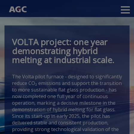
Main
navigation
Přejít
k
hlavnímu
VOLTA project: one year
obsahu
demonstrating hybrid
melting at industrial scale.
The Volta pilot furnace -
designed to significantly
reduce CO₂ emissions and support the transition
to more sustainable flat glass production -
has
now completed one full year of continuous
operation, marking a decisive milestone in the
demonstration of hybrid melting for flat glass.
Since its start-up in early 2025, the pilot has
delivered stable and consistent production,
providing strong technological validation of the