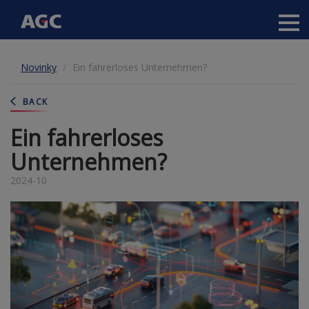
Main
navigation
Přejít
Novinky
Ein fahrerloses Unternehmen?
k
hlavnímu
obsahu
BACK
Ein fahrerloses
Unternehmen?
2024-10