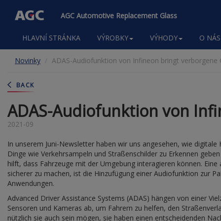
AGC Automotive Replacement Glass
Main
HLAVNÍ STRÁNKA
VÝROBKY
VÝHODY
O NÁS
navigation
Přejít
Novinky
ADAS-Audiofunktion von Infineon bringt verborgene 
k
hlavnímu
obsahu
BACK
ADAS-Audiofunktion von Infi
2021-09
In unserem Juni-Newsletter haben wir uns angesehen, wie digita
Dinge wie Verkehrsampeln und Straßenschilder zu Erkennen geben
hilft, dass Fahrzeuge mit der Umgebung interagieren können. Eine 
sicherer zu machen, ist die Hinzufügung einer Audiofunktion zur P
Anwendungen.
Advanced Driver Assistance Systems (ADAS) hängen von einer Vielz
Sensoren und Kameras ab, um Fahrern zu helfen, den Straßenverlau
nützlich sie auch sein mögen, sie haben einen entscheidenden Nach