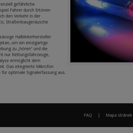
nziell gefährliche
piel Fahrer durch Ertönen
rch den Verkehr in der
to, Straßenbaugeräusche
ässige Halbleiterhersteller
etan, um ein einzigartige
ebung zu „hören“ und die
cht nur Rettungsfahrzeuge,
alyse ermöglicht dem
it. Das integrierte Mikrofon
ür optimale Signalerfassung aus.
FAQ
Mapa stránek
Footer