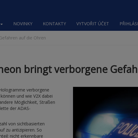
NOVINKY
KONTAKTY
VYTVOŘIT ÚČET
PŘIHLÁSI
Gefahren auf die Ohren
neon bringt verborgene Gefah
le Hologramme verborgene
 können und wie V2X dabei
andere Möglichkeit, Straßen
alette der ADAS-
ahl von sichtbasierten
f zu antizipieren. So
teil: nicht erkennbare